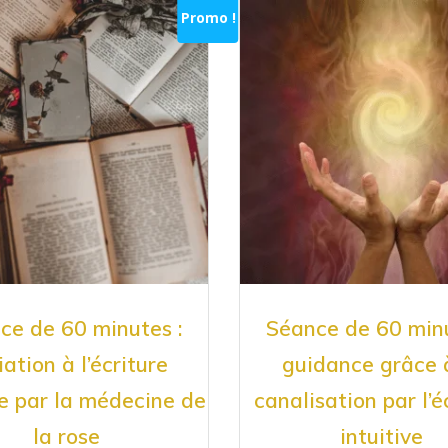
Promo !
ce de 60 minutes :
Séance de 60 minu
tiation à l’écriture
guidance grâce 
ve par la médecine de
canalisation par l’é
la rose
intuitive