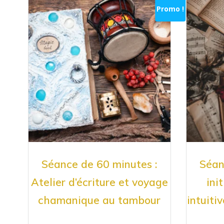
Promo !
Séance de 60 minutes :
Séan
Atelier d’écriture et voyage
ini
chamanique au tambour
intuiti