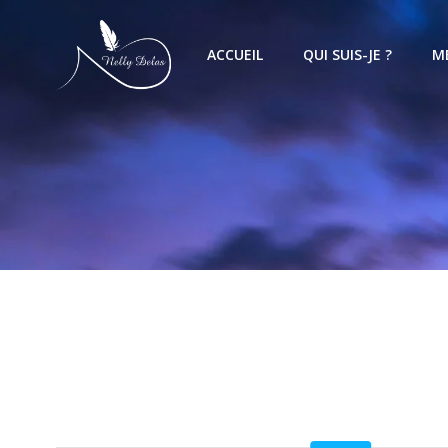
ACCUEIL
QUI SUIS-JE ?
M
3 résultats affichés