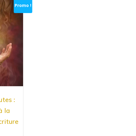
Promo !
tes :
à la
criture