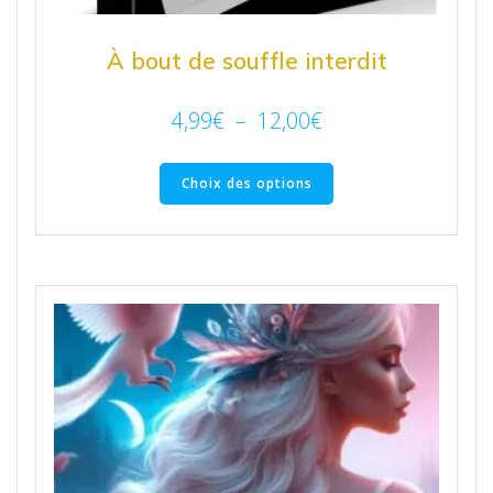
À bout de souffle interdit
4,99
€
–
12,00
€
Choix des options