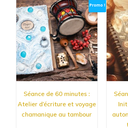
Promo !
Séance de 60 minutes :
Séan
Atelier d’écriture et voyage
Ini
chamanique au tambour
autom