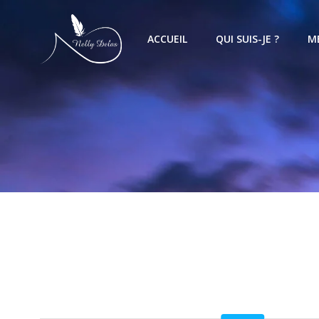
ACCUEIL
QUI SUIS-JE ?
M
4 résultats affichés