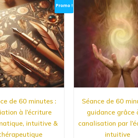
Promo !
ce de 60 minutes :
Séance de 60 minu
tiation à l’écriture
guidance grâce 
atique, intuitive &
canalisation par l’é
thérapeutique
intuitive