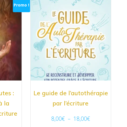
Promo !
tes :
Le guide de l’autothérapie
à la
par l’écriture
criture
8,00
€
–
18,00
€