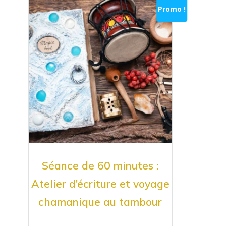
Promo !
Séance de 60 minutes :
Atelier d’écriture et voyage
chamanique au tambour