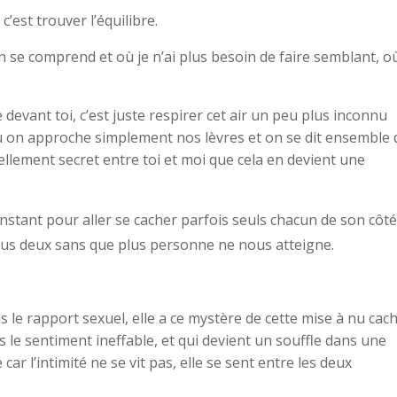
c’est trouver l’équilibre.
 on se comprend et où je n’ai plus besoin de faire semblant, o
 devant toi, c’est juste respirer cet air un peu plus inconnu
ù on approche simplement nos lèvres et on se dit ensemble
tellement secret entre toi et moi que cela en devient une
instant pour aller se cacher parfois seuls chacun de son côté
a nous deux sans que plus personne ne nous atteigne.
ns le rapport sexuel, elle a ce mystère de cette mise à nu cac
s le sentiment ineffable, et qui devient un souffle dans une
r l’intimité ne se vit pas, elle se sent entre les deux