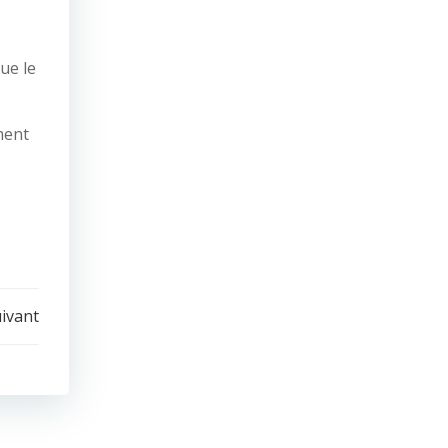
ue le
ment
uivant