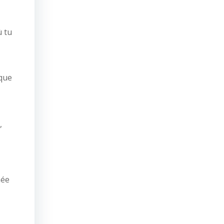
ù tu
 que
,
hée