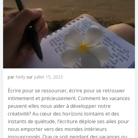
par
Nelly
sur
juillet 15, 2023
Écrire pour se ressourcer, écrire pour se retrouver
intimement et précieusement. Comment les vacances
peuvent-elles nous aider à développer notre
créativité? Au cœur des horizons lointains et des
instants de quiétude, l’écriture déploie ses ailes pour
nous emporter vers des mondes intérieurs
insoupçonnés. Que ce soit pendant des vacances ou