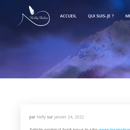
ACCUEIL
QUI SUIS-JE ?
M
par
Nelly
sur
janvier 24, 2022
Article original écrit pour le site
www.lesmotspo