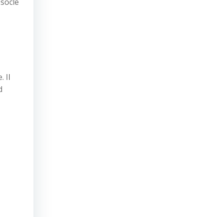
 socle
 Il
d