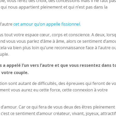
e, vous ferez des choix, des concessions mais il ne faut pas
e qui nous appartient pleinement et qui n’est pas dans la
 l’autre
cet amour qu’on appelle fissionnel.
us tout votre espace cœur, corps et conscience. A deux, lors
d vous vous parlez d’âme à âme, alors ce sentiment d’amou
cela va bien plus loin qu’une reconnaissance face à l’autre o
uple.
s a appelé l’un vers l’autre et que vous ressentez dans 
 votre couple.
ation sont autant de difficultés, des épreuves qui feront de v
ement vous aurez eu cette force, cette connexion à votre
 d’amour. Car ce qui fera de vous deux des êtres pleinement
 c’est ce sentiment d’amour créateur, vivant, joyeux, attractif