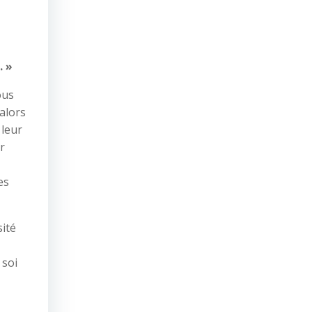
. »
ous
alors
 leur
r
es
sité
 soi