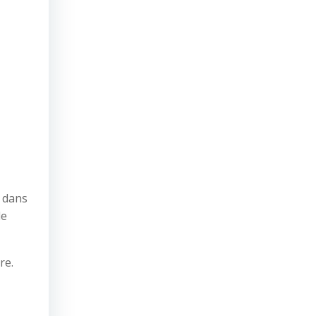
r dans
de
re.