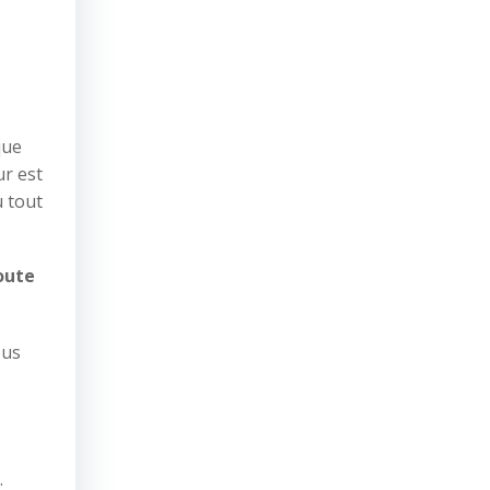
que
r est
u tout
toute
ous
.