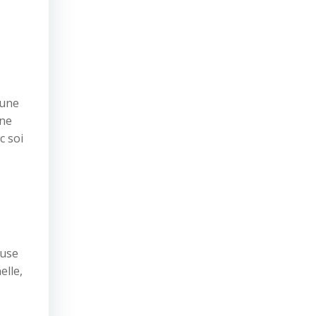
 une
une
c soi
euse
elle,