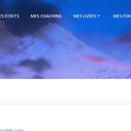
ES ÉCRITS
MES COACHING
MES LIVRES
MES FO
sitifs.com