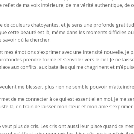
e reflet de ma voix intérieure, de ma vérité authentique, de c
ase de couleurs chatoyantes, et je sens une profonde gratitu
 que cette beauté est là, même dans les moments difficiles où
e savoir où la chercher.
ant mes émotions s’exprimer avec une intensité nouvelle. Je p
ofondes prendre forme et s’envoler vers le ciel. Je ne laiss
place aux conflits, aux batailles qui me chagrinent et m’épui
veulent me blesser, plus rien ne semble pouvoir m’atteindre
ermet de me connecter à ce qui est essentiel en moi. Je me se
 juste là, en train de laisser mon cœur et mon âme s’exprimer
veut plus de cris. Les cris ont aussi leur place quand ce n’es
 et qu’il faut crier pour exister, bien sûr, mais parfois il es