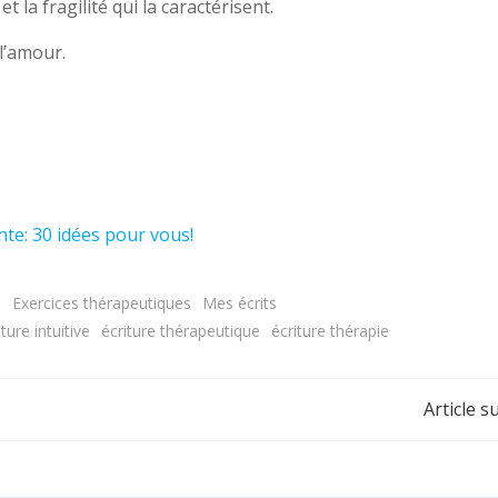
 la fragilité qui la caractérisent.
 l’amour.
nte: 30 idées pour vous!
e
Exercices thérapeutiques
Mes écrits
iture intuitive
écriture thérapeutique
écriture thérapie
Article s