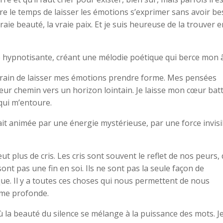
re le temps de laisser les émotions s’exprimer sans avoir be
vraie beauté, la vraie paix. Et je suis heureuse de la trouver e
é hypnotisante, créant une mélodie poétique qui berce mon 
n train de laisser mes émotions prendre forme. Mes pensées
eur chemin vers un horizon lointain. Je laisse mon cœur bat
qui m’entoure.
it animée par une énergie mystérieuse, par une force invisi
 plus de cris. Les cris sont souvent le reflet de nos peurs,
ont pas une fin en soi. Ils ne sont pas la seule façon de
sique. Il y a toutes ces choses qui nous permettent de nous
âme profonde.
où la beauté du silence se mélange à la puissance des mots. J