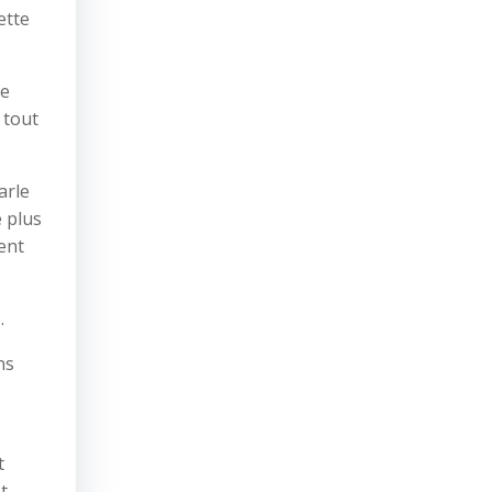
ette
de
 tout
arle
e plus
sent
.
ns
t
t