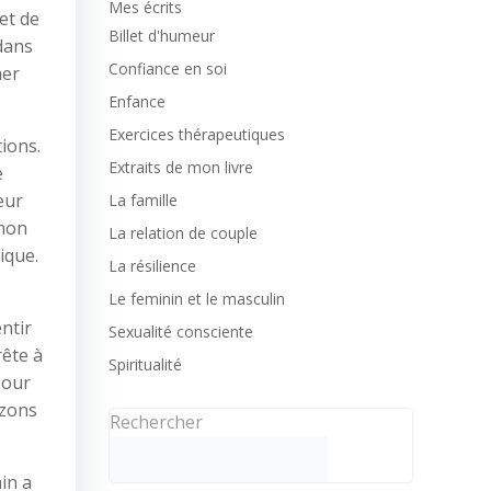
Mes écrits
et de
Billet d'humeur
 dans
Confiance en soi
her
Enfance
Exercices thérapeutiques
ions.
Extraits de mon livre
e
œur
La famille
 mon
La relation de couple
tique.
La résilience
Le feminin et le masculin
ntir
Sexualité consciente
rête à
Spiritualité
pour
izons
Rechercher
in a