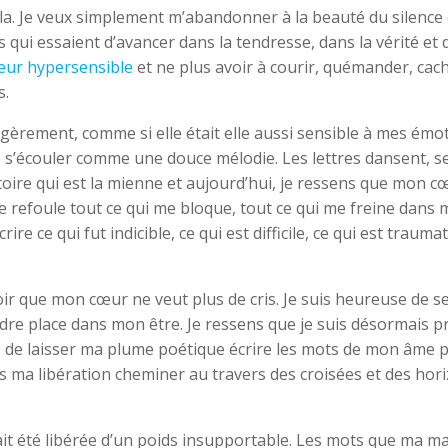
ela. Je veux simplement m’abandonner à la beauté du silence 
es qui essaient d’avancer dans la tendresse, dans la vérité et
eur hypersensible
et ne plus avoir à courir, quémander, cac
s.
gèrement, comme si elle était elle aussi sensible à mes émot
mots s’écouler comme une douce mélodie. Les lettres dansent, s
stoire qui est la mienne et aujourd’hui, je ressens que mon c
Je refoule tout ce qui me bloque, tout ce qui me freine dans
re ce qui fut indicible, ce qui est difficile, ce qui est trauma
ir que mon cœur ne veut plus de cris. Je suis heureuse de se
ndre place dans mon être. Je ressens que je suis désormais p
e de laisser ma plume poétique écrire les mots de mon âme 
ns ma libération cheminer au travers des croisées et des hor
t été libérée d’un poids insupportable. Les mots que ma ma