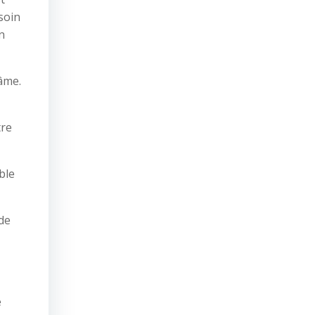
soin
n
âme.
tre
ble
 de
e