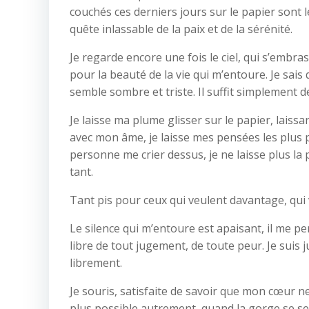
couchés ces derniers jours sur le papier sont l
quête inlassable de la paix et de la sérénité.
Je regarde encore une fois le ciel, qui s’embr
pour la beauté de la vie qui m’entoure. Je sais
semble sombre et triste. Il suffit simplement d
Je laisse ma plume glisser sur le papier, laiss
avec mon âme, je laisse mes pensées les plus pr
personne me crier dessus, je ne laisse plus la 
tant.
Tant pis pour ceux qui veulent davantage, qui 
Le silence qui m’entoure est apaisant, il me p
libre de tout jugement, de toute peur. Je suis
librement.
Je souris, satisfaite de savoir que mon cœur ne 
plus possible autrement, quand la gorge se serre