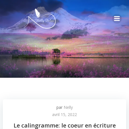
par
Nelly
avril 15, 2022
Le calingramme: le coeur en écriture