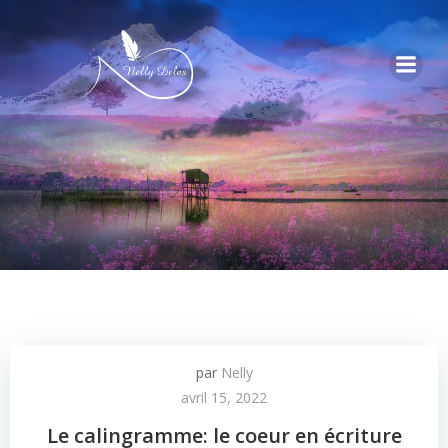
par
Nelly
avril 15, 2022
Le calingramme: le coeur en écriture