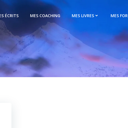
ES ÉCRITS
MES COACHING
MES LIVRES
MES FO