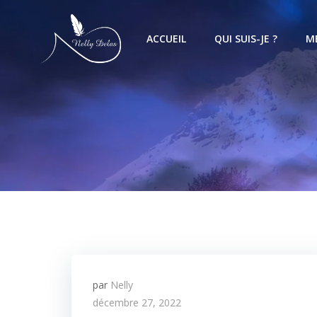
ACCUEIL
QUI SUIS-JE ?
M
par
Nelly
décembre 27, 2022