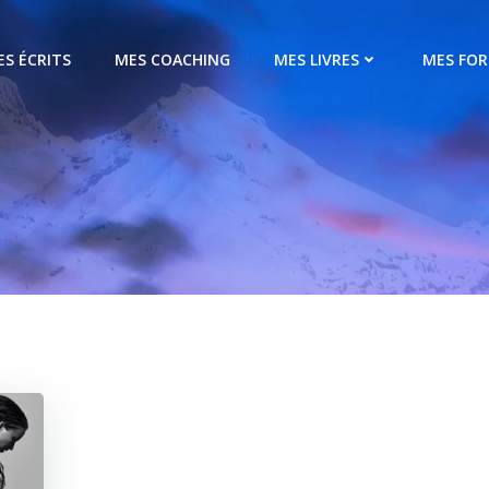
ES ÉCRITS
MES COACHING
MES LIVRES
MES FO