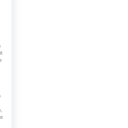
n
it
e
à
,
nt