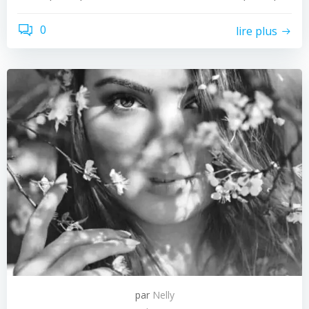
0
lire plus
par
Nelly