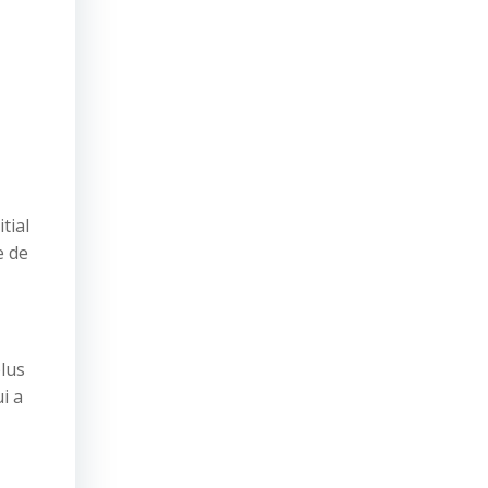
tial
e de
plus
i a