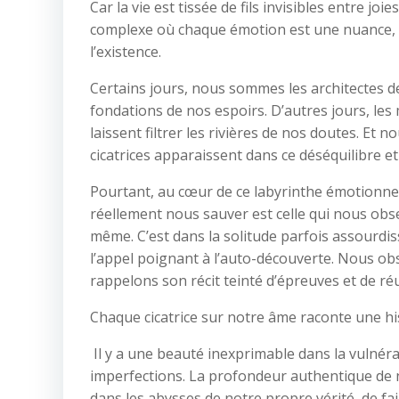
Car la vie est tissée de fils invisibles entre j
complexe où chaque émotion est une nuance, c
l’existence.
Certains jours, nous sommes les architectes de
fondations de nos espoirs. D’autres jours, les m
laissent filtrer les rivières de nos doutes. Et n
cicatrices apparaissent dans ce déséquilibre et
Pourtant, au cœur de ce labyrinthe émotionnel,
réellement nous sauver est celle qui nous obs
même. C’est dans la solitude parfois assourdis
l’appel poignant à l’auto-découverte. Nous ob
rappelons son récit teinté d’épreuves et de réu
Chaque cicatrice sur notre âme raconte une his
Il y a une beauté inexprimable dans la vulnéra
imperfections. La profondeur authentique de 
dans les abysses de notre propre vérité, de fa