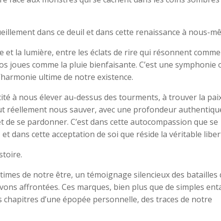
eillement dans ce deuil et dans cette renaissance à nous-m
bre et la lumière, entre les éclats de rire qui résonnent comm
 nos joues comme la pluie bienfaisante. C’est une symphonie 
’harmonie ultime de notre existence.
ité à nous élever au-dessus des tourments, à trouver la pai
ut réellement nous sauver, avec une profondeur authentique
 et de se pardonner. C’est dans cette autocompassion que se
et dans cette acceptation de soi que réside la véritable liber
toire.
intimes de notre être, un témoignage silencieux des batailles
ns affrontées. Ces marques, bien plus que de simples enta
es chapitres d’une épopée personnelle, des traces de notre