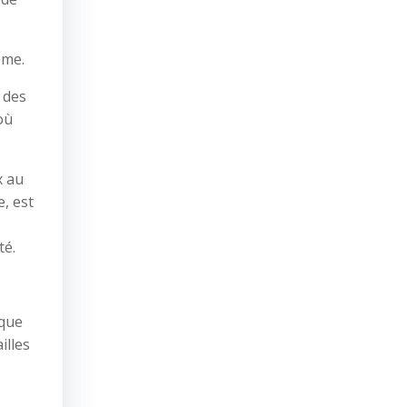
ême.
e des
où
x au
, est
té.
 que
illes