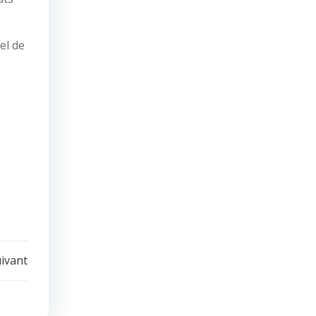
el de
uivant