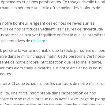
oies éphémères et peines persistantes. Ce tissage dévoile un t
haque expérience une toile où se mêlent les couleurs de
 notre bonheur, érigeant des édifices de rêves sur les
urs de nos certitudes vacillent, les fissures de l’incertitude
ous tentons de trouver l’équilibre et c’est là que les première
 ces tentatives de
résilience.
 persiste la vérité indéniable que la seule personne qui peu
erve dans le miroir chaque matin. Cette personne c’est nous
sante de notre propre introspection que résonne la clarté,
servons alors chaque cicatrice sur notre âme et nous nous
ssites.
toire. Chaque échec sculpte les contours de notre résilience
bilité, une force indomptable dans l’acceptation de nos
notre être se révèle lorsque nous avons le courage de plon
ire face aux monstres qui se cachent dans les coins sombres