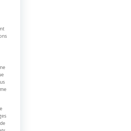
nt
vons
une
ue
lus
âme
ue
ges
 de
ats