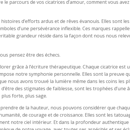
ire le parcours de vos cicatrices d’amour, comment vous avez
s histoires d’efforts ardus et de rêves évanouis. Elles sont les
ymboles d’une persévérance inflexible. Ces marques rappelle
 véritable grandeur réside dans la façon dont nous nous rele
 vous pensez être des échecs.
plorer grâce à l’écriture thérapeutique. Chaque cicatrice est 
ompose notre symphonie personnelle. Elles sont la preuve q
e nous avons trouvé la lumière même dans les coins les p
n d’être des stigmates de faiblesse, sont les trophées d’une 
 plus forte, plus sage.
e prendre de la hauteur, nous pouvons considérer que chaq
’humanité, de courage et de croissance. Elles sont les tatoua
inent notre ciel intérieur. Et dans la profondeur authentique
sèque de notre voyage, avec toutes ses aspérités et ses écl