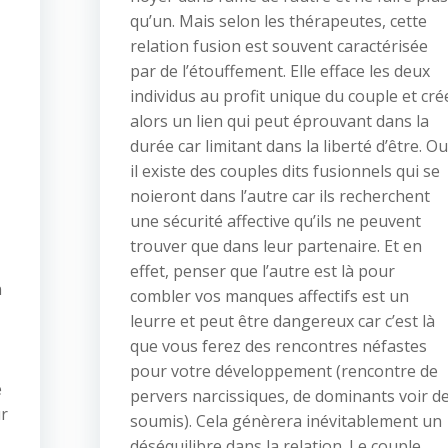
qu’un. Mais selon les thérapeutes, cette
relation fusion est souvent caractérisée
par de l’étouffement. Elle efface les deux
individus au profit unique du couple et cré
alors un lien qui peut éprouvant dans la
durée car limitant dans la liberté d’être. Ou
il existe des couples dits fusionnels qui se
noieront dans l’autre car ils recherchent
une sécurité affective qu’ils ne peuvent
trouver que dans leur partenaire. Et en
effet, penser que l’autre est là pour
n
combler vos manques affectifs est un
leurre et peut être dangereux car c’est là
que vous ferez des rencontres néfastes
pour votre développement (rencontre de
e
pervers narcissiques, de dominants voir d
ûr
soumis). Cela génèrera inévitablement un
déséquilibre dans la relation. Le couple