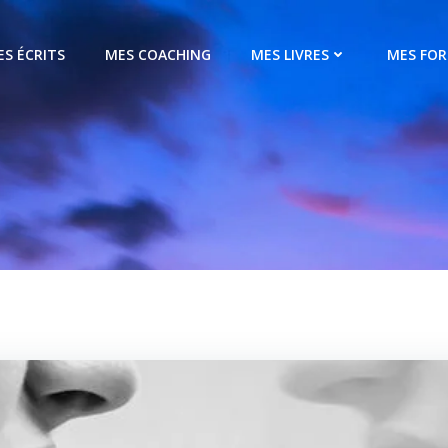
ES ÉCRITS
MES COACHING
MES LIVRES
MES FO