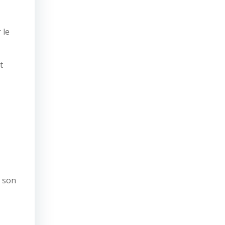
 le
t
e son