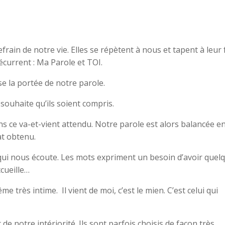
rain de notre vie. Elles se répètent à nous et tapent à leur
current : Ma Parole et TOI.
se la portée de notre parole.
souhaite qu’ils soient compris.
ans ce va-et-vient attendu. Notre parole est alors balancée e
at obtenu.
ui nous écoute. Les mots expriment un besoin d’avoir quel
cueille…
e très intime. Il vient de moi, c’est le mien. C’est celui qui
e notre intériorité. Ils sont parfois choisis de façon très