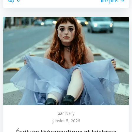
0
lire plus
par
Nelly
janvier 5, 2026
Écriture thérapeutique et tristesse